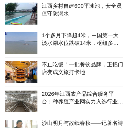
江西乡村自建600平泳池，安全员
值守防溺水
1个多月下降超4米，中国第一大
淡水湖水位跌破14米，枢纽多久
建？
不止吃饭！一批餐饮品牌，正把门
店变成文旅打卡地
2026年江西农产品综合服务平
台：种养殖产业网实力入选行业服
务商
沙山明月与故纸春秋——记著名诗