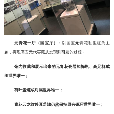
元青花一厅（国宝厅）：
以国宝元青花釉里红为主
题，再现高安元代窖藏从发现到研发的过程~
馆内收藏和展示出来的元青花瓷器如梅瓶、高足杯成
组世界唯一；
荷叶盖罐成对属世界唯一；
青花云龙纹兽耳盖罐仍然保持原有铜环世界唯一；