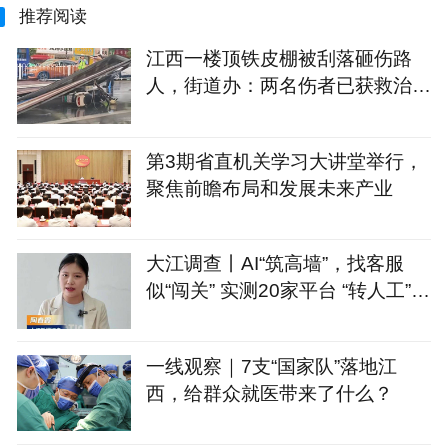
推荐阅读
江西一楼顶铁皮棚被刮落砸伤路
人，街道办：两名伤者已获救治，
初步达成调解协议
第3期省直机关学习大讲堂举行，
聚焦前瞻布局和发展未来产业
大江调查丨AI“筑高墙”，找客服
似“闯关” 实测20家平台 “转人工”最
长耗时660秒
一线观察｜7支“国家队”落地江
西，给群众就医带来了什么？