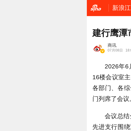
新浪江
建行鹰潭
商讯
07月08日
18:
2026
16楼会议室
各部门、各综
门列席了会议
会议总结
先进支行围绕