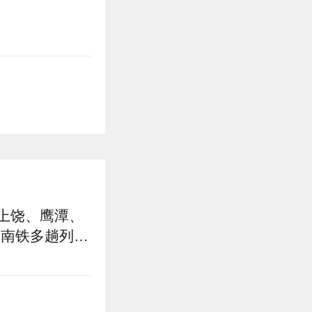
上饶、鹰潭、
，南铁多趟列车