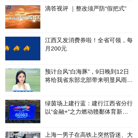
滴答视评 ｜整改须严防“假把式”
江西又发消费券啦！全省可领，每
月200元
预计台风“白海豚”，9日晚到12日
将给我省东部北部带来明显风雨影
响！
绿茵场上建行蓝：建行江西省分行
以“金融+”之力燃动赣鄱体育新热
潮
上海一男子在高铁上突然昏迷、大