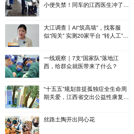
小便失禁！同车的江西医生冲了上
去……
大江调查丨AI“筑高墙”，找客服
似“闯关” 实测20家平台 “转人工”最
长耗时660秒
一线观察｜7支“国家队”落地江
西，给群众就医带来了什么？
“十五五”规划首提孤独症全生命周
期关爱，江西省交出公益性康复服
务答卷
丝路土陶开出同心花