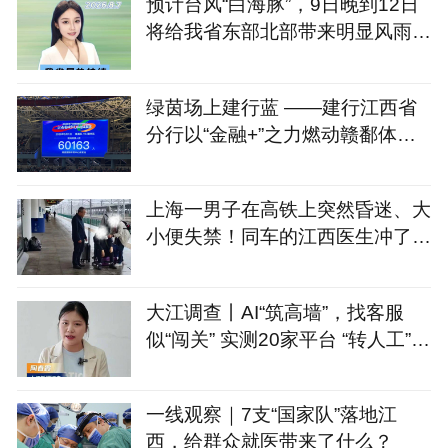
预计台风“白海豚”，9日晚到12日
将给我省东部北部带来明显风雨影
响！
绿茵场上建行蓝 ——建行江西省
分行以“金融+”之力燃动赣鄱体育
新热潮
上海一男子在高铁上突然昏迷、大
小便失禁！同车的江西医生冲了上
去……
大江调查丨AI“筑高墙”，找客服
似“闯关” 实测20家平台 “转人工”最
长耗时660秒
一线观察｜7支“国家队”落地江
西，给群众就医带来了什么？