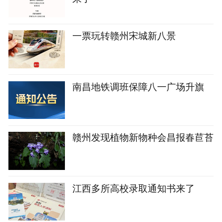
一票玩转赣州宋城新八景
南昌地铁调班保障八一广场升旗
赣州发现植物新物种会昌报春苣苔
江西多所高校录取通知书来了