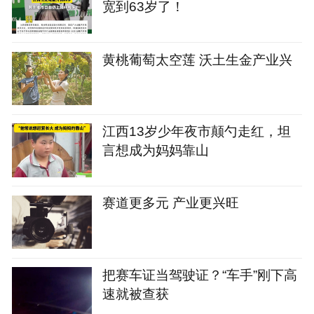
宽到63岁了！
黄桃葡萄太空莲 沃土生金产业兴
江西13岁少年夜市颠勺走红，坦
言想成为妈妈靠山
赛道更多元 产业更兴旺
把赛车证当驾驶证？“车手”刚下高
速就被查获