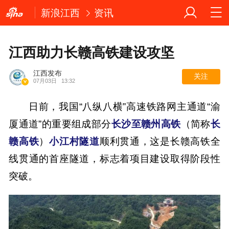
新浪江西
资讯
江西助力长赣高铁建设攻坚
江西发布
关注
07月03日
13:32
日前，
我国“八纵八横”高速铁路网主通道“渝
厦通道”的重要组成部分
长沙至赣州高铁
（简称
长
赣高铁
）
小江村隧道
顺利贯通，这是长赣高铁全
线贯通的首座隧道，标志着项目建设取得阶段性
突破。