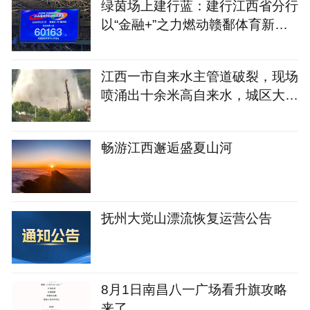
绿茵场上建行蓝：建行江西省分行
以“金融+”之力燃动赣鄱体育新热
潮
江西一市自来水主管道破裂，现场
喷涌出十余米高自来水，城区大面
积停水
畅游江西邂逅盛夏山河
抚州大觉山漂流恢复运营公告
8月1日南昌八一广场看升旗攻略
来了