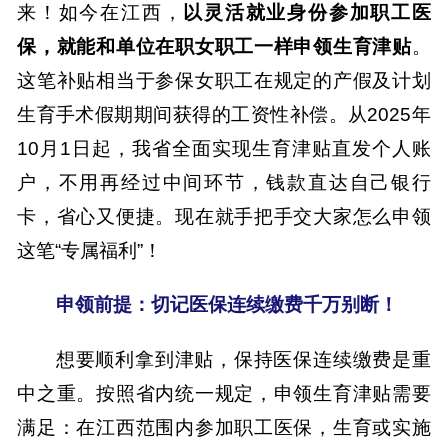
来！如今在江西，
以灵活就业身份参加职工医
保，就能和单位在职女职工一样申领生育津贴
。
这笔补贴
相当于参保女职工在规定的产假及计划
生育手术假期期间获得的工资性补偿。
从
2025年
10
月
1日起，
我省全面实现生育津贴直发个人账
户，不用再经过中间环节，钱款直达自己银行
卡，省心又便捷
。
现在就手把手交大家怎么申领
这笔
“专属福利”！
申领前提：
切记
医保连续缴费千万别断
！
想要顺利拿到津贴，保持医保连续缴费是重
中之重。按照省内统一规定，申领生育津贴需要
满足：在江西范围内参加职工医保，生育或实施