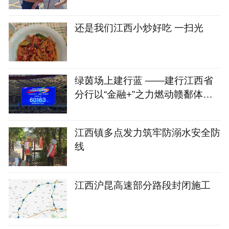
心
还是我们江西小炒好吃 一扫光
绿茵场上建行蓝 ——建行江西省
分行以“金融+”之力燃动赣鄱体育
新热潮
江西镇多点发力筑牢防溺水安全防
线
江西沪昆高速部分路段封闭施工