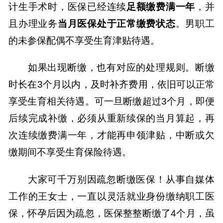
计生手术时，医保已经连续
足额缴费满一年
，并
且办理业务
当月医保处于正常缴费状态
。
男职工
的未参保配偶不享受生育津贴待遇。
如果出现断缴，也有对应的处理规则。断缴
时长在
3个月以内，及时补齐费用，依旧可以正常
享受生育相关待遇。可一旦断缴超过3个月，即便
后续完成补缴，必须从重新续保的当月算起，再
次连续缴费满一年，才能
再
申领
津贴，中断或欠
缴期间不享受生育保险待遇。
大家可千万别因疏忽断缴医保！
从事自媒体
工作的王女士，一直以灵活就业身份缴纳职工医
保，
怀孕后
因为疏忽，医保整整断缴了
4个月，
虽