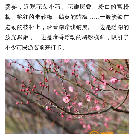
婆娑，近观花朵小巧、花瓣层叠。粉白的宫粉
梅、艳红的朱砂梅、鹅黄的蜡梅……一簇簇缀在
遒劲的枝桠上，沿着湖岸线铺展。一边是瑶湖的
波光粼粼，一边是暗香浮动的梅影横斜，吸引了
不少市民游客前来打卡。