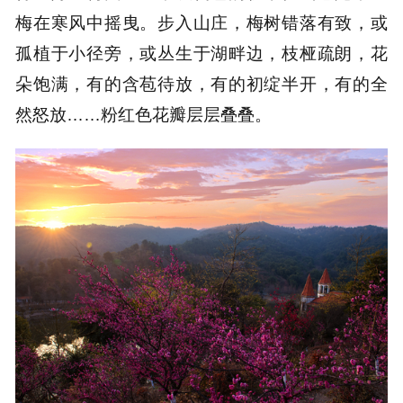
梅在寒风中摇曳。步入山庄，梅树错落有致，或
孤植于小径旁，或丛生于湖畔边，枝桠疏朗，花
朵饱满，有的含苞待放，有的初绽半开，有的全
然怒放……粉红色花瓣层层叠叠。