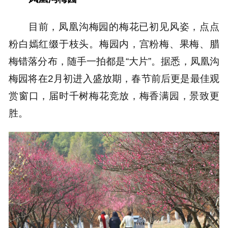
目前，凤凰沟梅园的梅花已初见风姿，点点
粉白嫣红缀于枝头。梅园内，宫粉梅、果梅、腊
梅错落分布，随手一拍都是“大片”。据悉，凤凰沟
梅园将在2月初进入盛放期，春节前后更是最佳观
赏窗口，届时千树梅花竞放，梅香满园，景致更
胜。