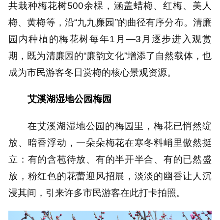
共栽种梅花树500余棵，涵盖蜡梅、红梅、美人
梅、黄梅等，沿“九九廉园”的曲径有序分布。清廉
园内种植的梅花树每年1月—3月逐步进入观赏
期，既为清廉园的“廉韵文化”增添了自然载体，也
成为市民游客冬日赏梅的核心景观资源。
艾溪湖湿地公园梅园
在艾溪湖湿地公园的梅园里，梅花已悄然绽
放、暗香浮动，一朵朵梅花在寒冬料峭里傲然挺
立：有的含苞待放、有的半开半合、有的已然盛
放，粉红色的花蕾迎风招展，淡淡的幽香让人沉
浸其间，引来许多市民游客在此打卡拍照。