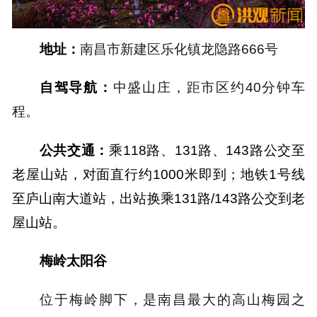
地址：
南昌市新建区乐化镇龙隐路666号
自驾导航：
中盛山庄，距市区约40分钟车
程。
公共交通：
乘118
路
、131
路
、143
路公交
至
老屋山站，对面直行约1000米即到；地铁1号线
至庐山南大道站，出站换乘131路/143
路公交
到老
屋山站。
梅岭太阳谷
位于梅岭脚下，是南昌最大的高山梅园之