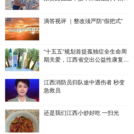
心
滴答视评 ｜整改须严防“假把式”
“十五五”规划首提孤独症全生命周
期关爱，江西省交出公益性康复服
务“零自付”答卷
江西消防员归队途中遇伤者 秒变
急救员
还是我们江西小炒好吃 一扫光