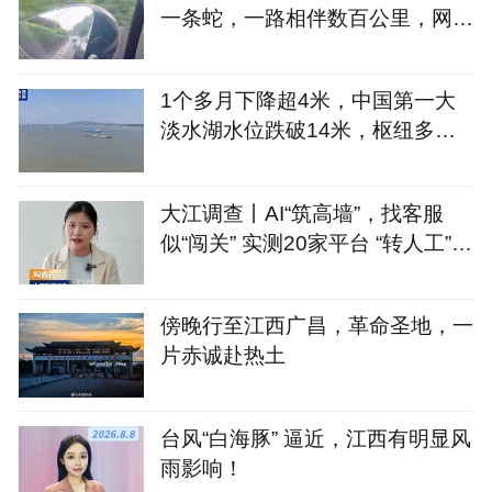
一条蛇，一路相伴数百公里，网
友：送你离开千里之外
1个多月下降超4米，中国第一大
淡水湖水位跌破14米，枢纽多久
建？
大江调查丨AI“筑高墙”，找客服
似“闯关” 实测20家平台 “转人工”最
长耗时660秒
傍晚行至江西广昌，革命圣地，一
片赤诚赴热土
台风“白海豚” 逼近，江西有明显风
雨影响！