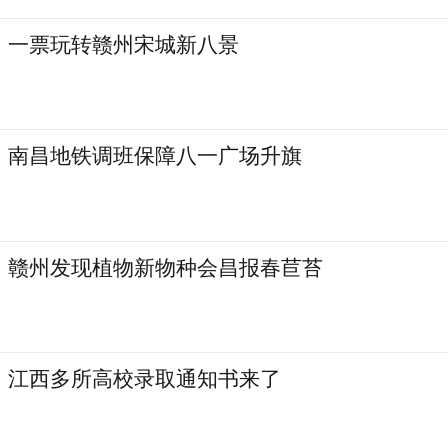
一票玩转赣州宋城新八景
南昌地铁调班保障八一广场升旗
赣州发现植物新物种会昌报春苣苔
江西多所高校录取通知书来了