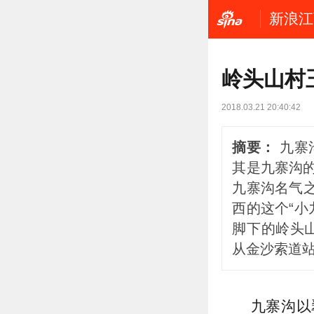
新浪江
岭头山村
2018.03.21 20:40:42
摘要：
九寨
其是九寨沟
九寨沟名气
西的这个“
脚下的岭头
从金沙索道站
九寨沟以