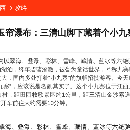
西
攻略
玉帘瀑布：三清山脚下藏着个小九
沟以翠海、叠瀑、彩林、雪峰、藏情、蓝冰等六绝
的湖泊，终年碧蓝澄澈，被誉为童话世界，号称九寨
之大，国内多处打着“小九寨”的旗帜招揽游客。今天
小九寨”，应该说是名副其实了。这个小九寨位于江西
山村，距田园牧歌景区约1公里，距三清山金沙索道
开车前往大约需要10分钟。
翠海、叠瀑、彩林、雪峰、藏情、蓝冰等六绝