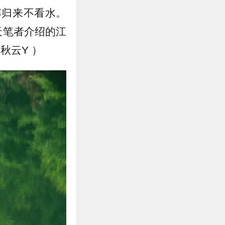
寨归来不看水。
天笔者介绍的江
秋云Y ）