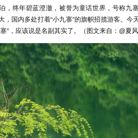
泊，终年碧蓝澄澈，被誉为童话世界，号称九
大，国内多处打着“小九寨”的旗帜招揽游客。今
九寨”，应该说是名副其实了。（图文来自：@夏风