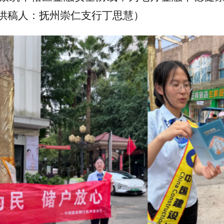
供稿人：抚州崇仁支行丁思慧）