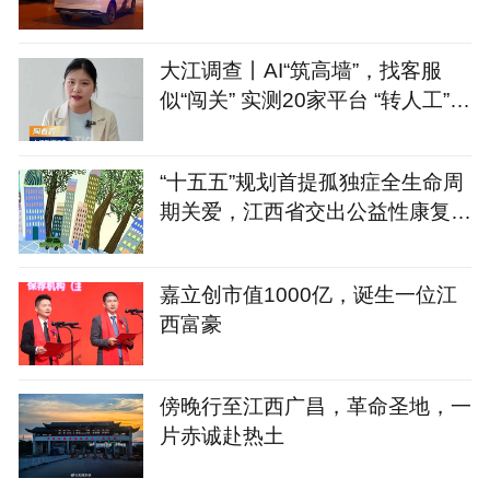
大江调查丨AI“筑高墙”，找客服
似“闯关” 实测20家平台 “转人工”最
长耗时660秒
“十五五”规划首提孤独症全生命周
期关爱，江西省交出公益性康复服
务答卷
嘉立创市值1000亿，诞生一位江
西富豪
傍晚行至江西广昌，革命圣地，一
片赤诚赴热土