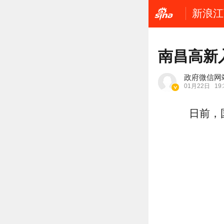
新浪江
南昌高新
政府微信网
01月22日
19:
日前，