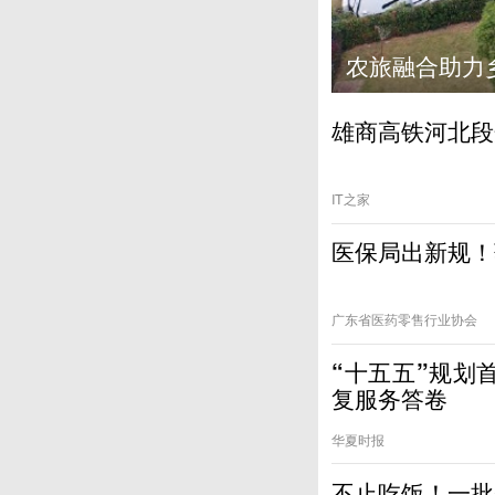
雪
雄商高铁河北段
IT之家
医保局出新规！
广东省医药零售行业协会
“十五五”规划
复服务答卷
华夏时报
不止吃饭！一批