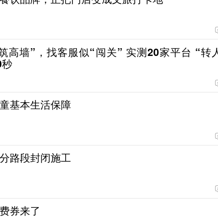
筑高墙”，找客服似“闯关” 实测20家平台 “转
0秒
童基本生活保障
分路段封闭施工
费券来了