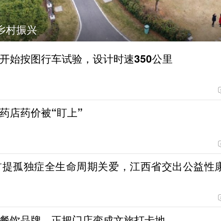
落庐山
开始按图行车试验，设计时速350公里
药店药价被“盯上”
首提孤独症全生命周期关爱，江西省交出公益性
餐饮品牌，正把门店变成文旅打卡地