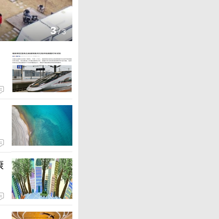
1
/
3
康