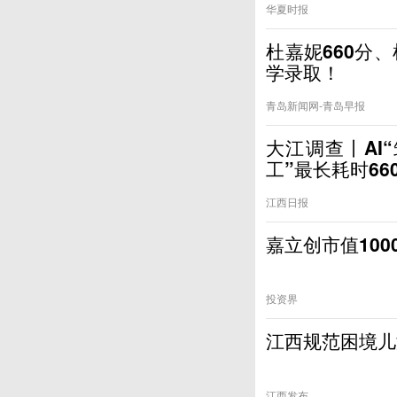
华夏时报
杜嘉妮660分
学录取！
青岛新闻网-青岛早报
大江调查丨AI“
工”最长耗时66
江西日报
嘉立创市值10
投资界
江西规范困境儿
江西发布