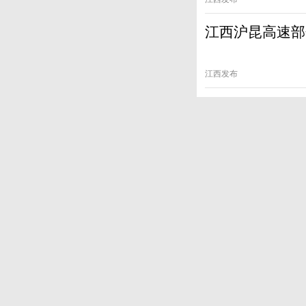
江西沪昆高速部
江西发布
江西托育服务消
江西发布
江西公布首批档
江西发布
抚州全民健身日
抚州发布