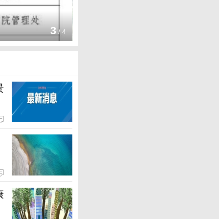
江西水资源考核实现八连优收
南昌圭峰大道全线建成通车
3
/
4
景
康