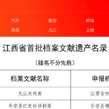
汽车
旅游
鲜城
南昌
九江
上饶