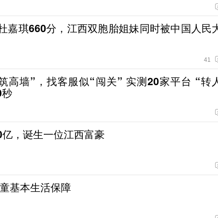
、杜嘉琪660分，江西双胞胎姐妹同时被中国人民
41
筑高墙”，找客服似“闯关” 实测20家平台 “转
0秒
00亿，诞生一位江西富豪
童基本生活保障