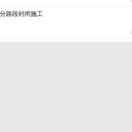
分路段封闭施工
费券来了
案文献遗产名录
多场馆免费开放